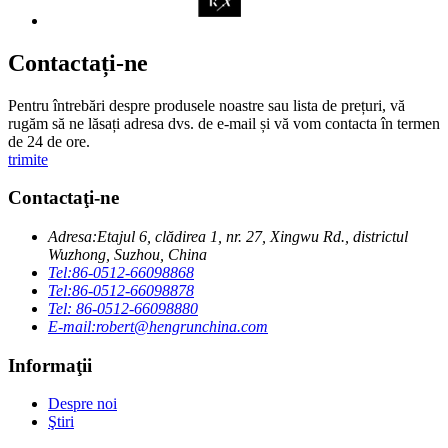
Contactați-ne
Pentru întrebări despre produsele noastre sau lista de prețuri, vă
rugăm să ne lăsați adresa dvs. de e-mail și vă vom contacta în termen
de 24 de ore.
trimite
Contactaţi-ne
Adresa:
Etajul 6, clădirea 1, nr. 27, Xingwu Rd., districtul
Wuzhong, Suzhou, China
Tel:
86-0512-66098868
Tel:
86-0512-66098878
Tel: 86-0512-66098880
E-mail:
robert@hengrunchina.com
Informaţii
Despre noi
Ştiri