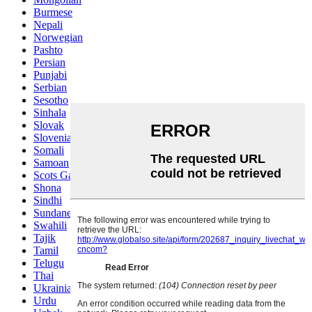
Burmese
Nepali
Norwegian
Pashto
Persian
Punjabi
Serbian
Sesotho
Sinhala
Slovak
Slovenian
Somali
Samoan
Scots Gaelic
Shona
Sindhi
Sundanese
Swahili
Tajik
Tamil
Telugu
Thai
Ukrainian
Urdu