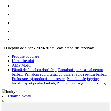
© Drepturi de autor - 2020-2023: Toate drepturile rezervate.
Produse populare
Harta site-ului
AMP Mobil
Pătură de flanel cu două fețe
,
Pantaloni sport casual pentru
bărbați
,
Pantaloni scurți țesuți cu uscare rapidă pentru bărbați
,
Prelucrarea și producția de mostre
,
Pantaloni de jogging
tricotați sport pentru bărbați
,
Pantaloni de yoga fără cusături
,
Trimiteți e-mail
x