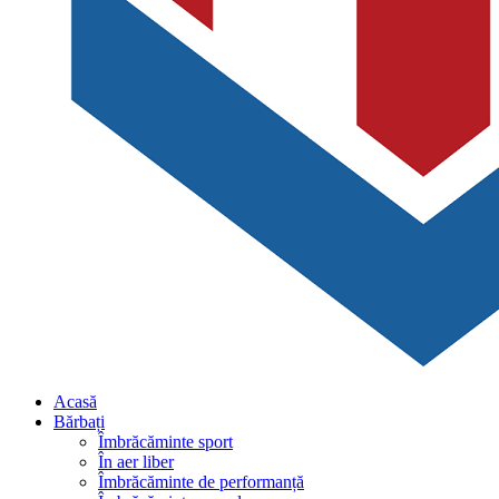
Acasă
Bărbați
Îmbrăcăminte sport
În aer liber
Îmbrăcăminte de performanță