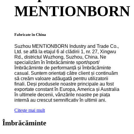
MENTIONBORN
Fabricate în China
Suzhou MENTIONBORN Industry and Trade Co.,
Ltd. se află la etajul 6 al clădirii 1, nr. 27, Xingwu
Rd., districtul Wuzhong, Suzhou, China. Ne
specializăm în îmbrăcăminte sport/sport/
îmbrăcăminte de performanță și îmbrăcăminte
casual. Suntem orientați către client și continuăm
să creăm valoare adăugată pentru utilizatorii
finali. Deși produsele noastre principale au fost
exportate constant în Europa, America și Australia
în ultimele decenii, vânzările noastre pe piața
internă au crescut semnificativ în ultimii ani.
Citeşte mai mult
Îmbrăcăminte